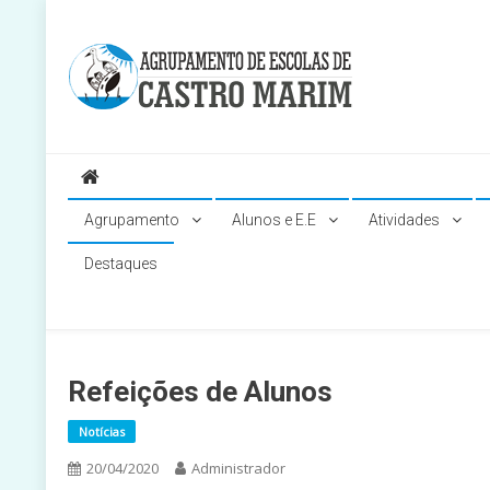
Skip
to
content
Página do Agrupamento de Escolas de Castro Marim
Agrupamento
Alunos e E.E
Atividades
Destaques
Refeições de Alunos
Notícias
20/04/2020
Administrador