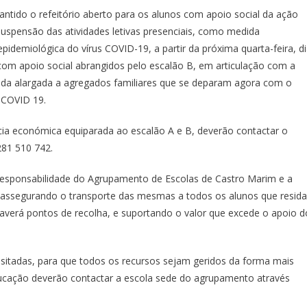
do o refeitório aberto para os alunos com apoio social da ação
 suspensão das atividades letivas presenciais, como medida
epidemiológica do vírus COVID-19, a partir da próxima quarta-feira, d
 com apoio social abrangidos pelo escalão B, em articulação com a
da alargada a agregados familiares que se deparam agora com o
de COVID 19.
cia económica equiparada ao escalão A e B, deverão contactar o
o 281 510 742.
responsabilidade do Agrupamento de Escolas de Castro Marim e a
es, assegurando o transporte das mesmas a todos os alunos que resid
averá pontos de recolha, e suportando o valor que excede o apoio d
sitadas, para que todos os recursos sejam geridos da forma mais
educação deverão contactar a escola sede do agrupamento através