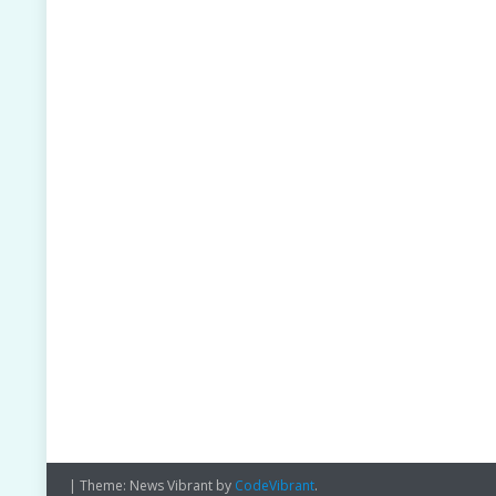
|
Theme: News Vibrant by
CodeVibrant
.