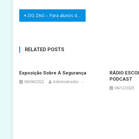
Navegação
ZIG ZAG – Para alunos do Pré-Escolar
de
artigos
RELATED POSTS
Exposição Sobre A Segurança
RÁDIO ESCO
PODCAST
06/06/2022
Administrador
06/12/2025