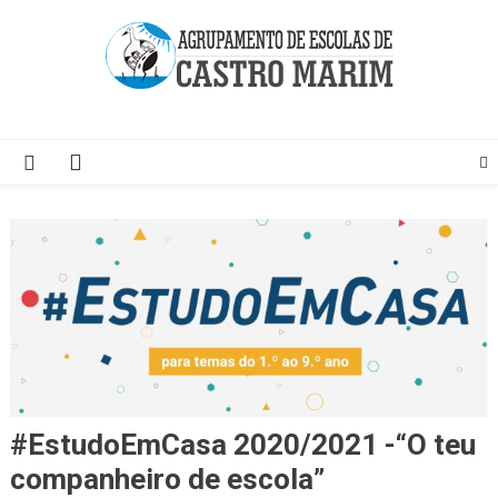
Skip
to
content
Página do Agrupamento de Escolas de Castro Marim
#EstudoEmCasa 2020/2021 -“O teu
companheiro de escola”