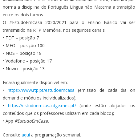
norma a disciplina de Português Língua não Materna a transição
entre os dois turnos.
O #EstudoEmCasa 2020/2021 para o Ensino Básico vai ser
transmitido na RTP Memória, nos seguintes canais:
• TDT – posição 7
• MEO – posição 100
• NOS – posição 18
• Vodafone – posição 17
• Nowo – posição 13
Ficará igualmente disponível em:
•
https://www.rtp.pt/estudoemcasa
(emissão de cada dia on
demand e módulos individualizados);
•
https://estudoemcasa.dge.mec.pt/
(onde estão alojados os
conteúdos que os professores utilizam em cada bloco);
• App
#EstudoEmCasa.
Consulte
aqui
a programação semanal.