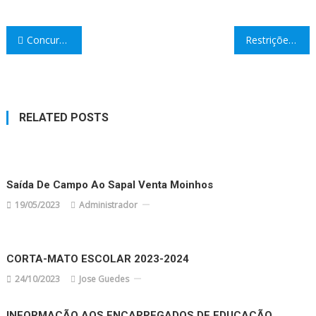
Navegação
Concurso Nacional de Leitura • 14.ª edição
Restrições de circulação entre concelhos – de 30 de outubro a 3 de novembro
de
artigos
RELATED POSTS
Saída De Campo Ao Sapal Venta Moinhos
19/05/2023
Administrador
CORTA-MATO ESCOLAR 2023-2024
24/10/2023
Jose Guedes
INFORMAÇÃO AOS ENCARREGADOS DE EDUCAÇÃO