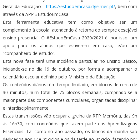
Geral da Educação –
https://estudoemcasa.dge.mec.pt/
, bem com
através da APP #EstudoEmCasa.
Esta ferramenta educativa tem como objetivo ser um
complemento à escola, atendendo à retoma do sempre desejável
ensino presencial. O #EstudoEmCasa 2020/2021 é, por isso, um
apoio para os alunos que estiverem em casa, e/ou um
“companheiro de estudo”.
Esta nova fase terá uma incidência particular no Ensino Básico,
iniciando-se no dia 19 de outubro, por forma a acompanhar o
calendário escolar definido pelo Ministério da Educação.
Os conteúdos diários têm tempo limitado, em blocos de cerca de
30 minutos, num total de 75 blocos semanais, cumprindo-se a
maior parte das componentes curriculares, organizadas disciplinar
e interdisciplinarmente.
Estas transmissões vão ocupar a grelha da RTP Memória, das 9h
às 16h30, com conteúdos que fazem parte das Aprendizagens
Essenciais. Tal como no ano passado, os blocos da manhã são
dedicados aos 1º e 2º ciclos e os da tarde ao 3º ciclo, fazendo por