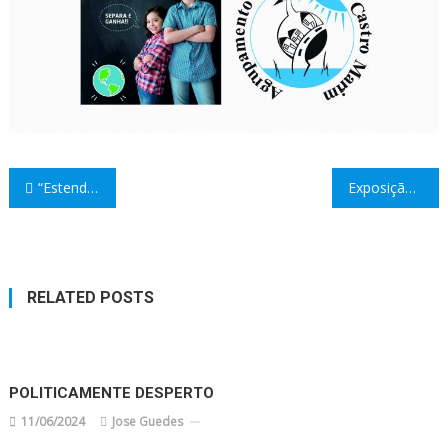
Navegação
“Estendal dos Direitos”
Exposição de brinquedos
de
artigos
RELATED POSTS
POLITICAMENTE DESPERTO
11/06/2024
Jose Guedes