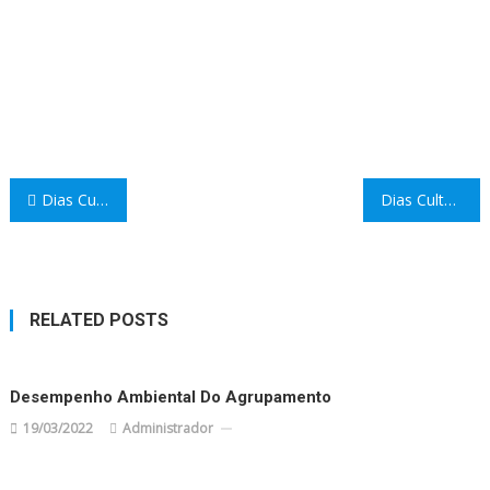
Navegação
Dias Culturais 30 e 31 de março de 2023
Dias Culturais – Dia 31 de março de 2023
de
artigos
RELATED POSTS
Desempenho Ambiental Do Agrupamento
19/03/2022
Administrador