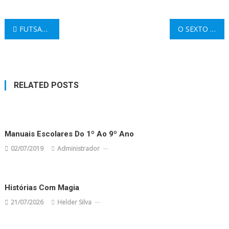
Navegação
FUTSAL EM CACELA
O SEXTO ANO FOI À VILA
de
artigos
RELATED POSTS
Manuais Escolares Do 1º Ao 9º Ano
02/07/2019
Administrador
Histórias Com Magia
21/07/2026
Helder Silva