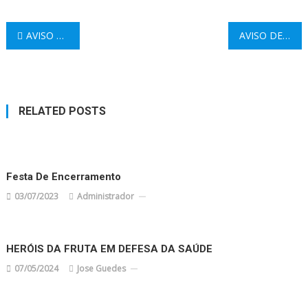
Navegação
AVISO DE GREVE
AVISO DE GREVE
de
artigos
RELATED POSTS
Festa De Encerramento
03/07/2023
Administrador
HERÓIS DA FRUTA EM DEFESA DA SAÚDE
07/05/2024
Jose Guedes