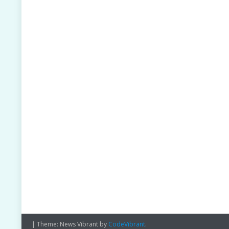
|
Theme: News Vibrant by
CodeVibrant
.