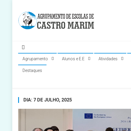
Skip
to
content
Página do Agrupamento de Escolas de Castro Marim
Agrupamento
Alunos e E.E
Atividades
Destaques
DIA:
7 DE JULHO, 2025