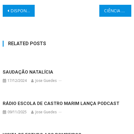
Navegação
DISPONÍVEL O PODCAST.03 DA RÁDIO ESCOLA
CIÊNCIA VIVA NO PRÉ-ESCOLAR
de
artigos
RELATED POSTS
SAUDAÇÃO NATALÍCIA
17/12/2024
Jose Guedes
RÁDIO ESCOLA DE CASTRO MARIM LANÇA PODCAST
09/11/2025
Jose Guedes