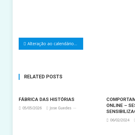
Navegação
Alteração ao calendário de funcionamento das atividades educativas e letivas dos estabelecimentos de ensino e o calendário das provas e exames
de
artigos
RELATED POSTS
FÁBRICA DAS HISTÓRIAS
COMPORTAM
ONLINE – S
05/05/2026
Jose Guedes
SENSIBILIZ
06/02/2024