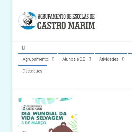
Skip
to
content
Página do Agrupamento de Escolas de Castro Marim
Agrupamento
Alunos e E.E
Atividades
Destaques