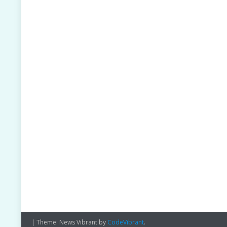
|
Theme: News Vibrant by
CodeVibrant
.