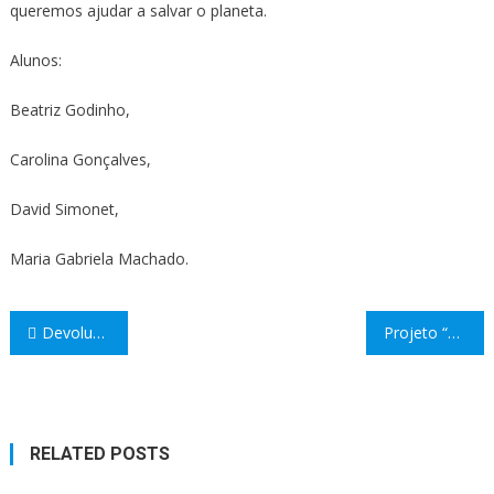
queremos ajudar a salvar o planeta.
Alunos:
Beatriz Godinho,
Carolina Gonçalves,
David Simonet,
Maria Gabriela Machado.
Navegação
Devolução de Computadores – 4º e 9º Ano
Projeto “O património natural e cultural de Castro Marim”
de
artigos
RELATED POSTS