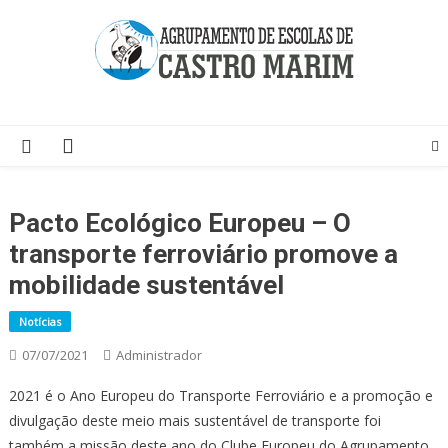
Skip
to
content
Página do Agrupamento de Escolas de Castro Marim
Pacto Ecológico Europeu – O
transporte ferroviário promove a
mobilidade sustentável
Notícias
07/07/2021
Administrador
2021 é o Ano Europeu do Transporte Ferroviário e a promoção e
divulgação deste meio mais sustentável de transporte foi
também a missão deste ano do Clube Europeu do Agrupamento