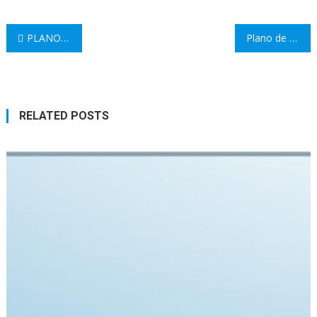
Navegação
PLANO DE HIGIENIZAÇÃO
Plano de Contingência
de
artigos
RELATED POSTS