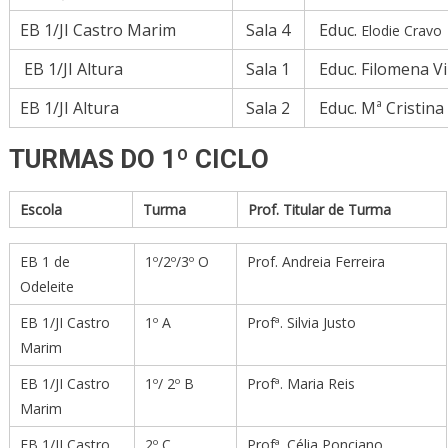
EB 1/JI Castro Marim
Sala 4
Educ.
Elodie Cravo
EB 1/JI Altura
Sala 1
Educ. Filomena Vi
EB 1/JI Altura
Sala 2
Educ. Mª Cristina
TURMAS DO 1º CICLO
Escola
Turma
Prof. Titular de Turma
EB 1 de
1º/2º/3º O
Prof. Andreia Ferreira
Odeleite
EB 1/JI Castro
1º A
Profª. Silvia Justo
Marim
EB 1/JI Castro
1º/ 2º B
Profª. Maria Reis
Marim
EB 1/JI Castro
2º C
Profª. Célia Ponciano