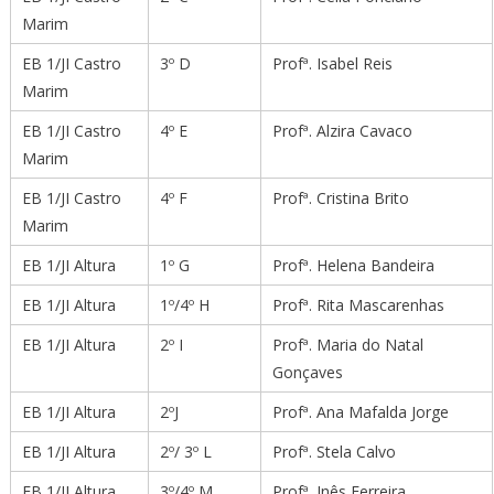
Marim
EB 1/JI Castro
3º D
Profª. Isabel Reis
Marim
EB 1/JI Castro
4º E
Profª. Alzira Cavaco
Marim
EB 1/JI Castro
4º F
Profª. Cristina Brito
Marim
EB 1/JI Altura
1º G
Profª. Helena Bandeira
EB 1/JI Altura
1º/4º H
Profª. Rita Mascarenhas
EB 1/JI Altura
2º I
Profª. Maria do Natal
Gonçaves
EB 1/JI Altura
2ºJ
Profª. Ana Mafalda Jorge
EB 1/JI Altura
2º/ 3º L
Profª. Stela Calvo
EB 1/JI Altura
3º/4º M
Profª. Inês Ferreira