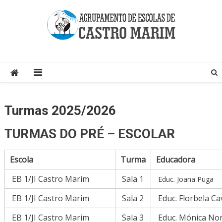
Skip
to
content
Página do Agrupamento de Escolas de Castro Marim
Turmas 2025/2026
TURMAS DO PRÉ – ESCOLAR
Escola
Turma
Educadora
EB 1/JI Castro Marim
Sala 1
Educ. Joana Puga
EB 1/JI Castro Marim
Sala 2
Educ. Florbela Ca
EB 1/JI Castro Marim
Sala 3
Educ. Mónica No