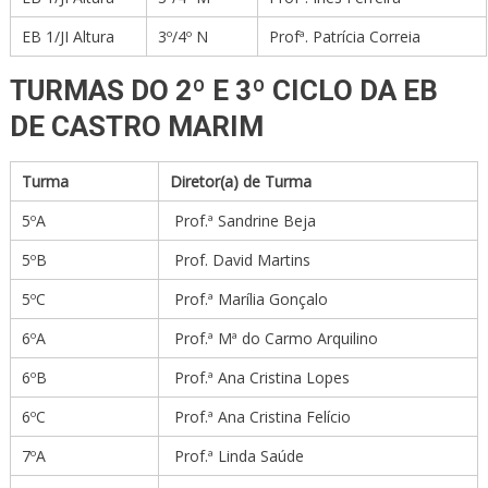
EB 1/JI Altura
3º/4º N
Profª. Patrícia Correia
TURMAS DO 2º E 3º CICLO DA EB
DE CASTRO MARIM
Turma
Diretor(a) de Turma
5ºA
Prof.ª Sandrine Beja
5ºB
Prof. David Martins
5ºC
Prof.ª Marília Gonçalo
6ºA
Prof.ª Mª do Carmo Arquilino
6ºB
Prof.ª Ana Cristina Lopes
6ºC
Prof.ª Ana Cristina Felício
7ºA
Prof.ª Linda Saúde