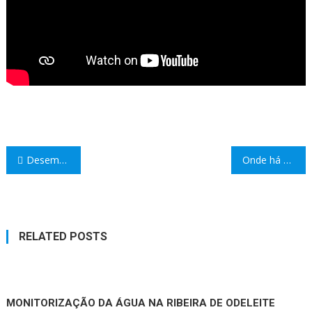
Navegação
Desempenho Ambiental Do Agrupamento
Onde há cor há alegria!
de
artigos
RELATED POSTS
MONITORIZAÇÃO DA ÁGUA NA RIBEIRA DE ODELEITE